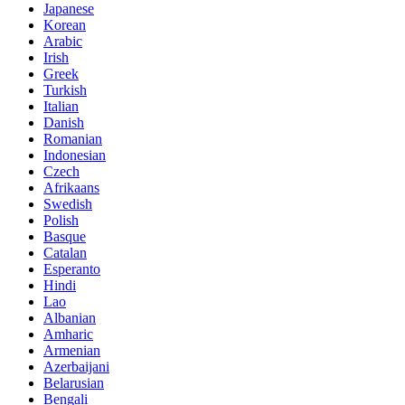
Japanese
Korean
Arabic
Irish
Greek
Turkish
Italian
Danish
Romanian
Indonesian
Czech
Afrikaans
Swedish
Polish
Basque
Catalan
Esperanto
Hindi
Lao
Albanian
Amharic
Armenian
Azerbaijani
Belarusian
Bengali