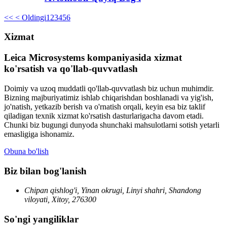
<<
< Oldingi
1
2
3
4
5
6
Xizmat
Leica Microsystems kompaniyasida xizmat
ko'rsatish va qo'llab-quvvatlash
Doimiy va uzoq muddatli qo'llab-quvvatlash biz uchun muhimdir.
Bizning majburiyatimiz ishlab chiqarishdan boshlanadi va yig'ish,
jo'natish, yetkazib berish va o'rnatish orqali, keyin esa biz taklif
qiladigan texnik xizmat ko'rsatish dasturlarigacha davom etadi.
Chunki biz bugungi dunyoda shunchaki mahsulotlarni sotish yetarli
emasligiga ishonamiz.
Obuna bo'lish
Biz bilan bog'lanish
Chipan qishlog'i, Yinan okrugi, Linyi shahri, Shandong
viloyati, Xitoy, 276300
So'ngi yangiliklar