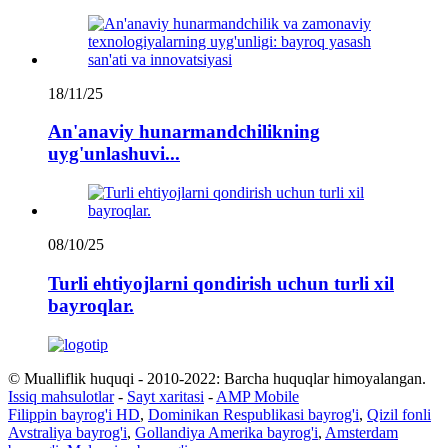
18/11/25
An'anaviy hunarmandchilikning
uyg'unlashuvi...
08/10/25
Turli ehtiyojlarni qondirish uchun turli xil
bayroqlar.
© Mualliflik huquqi - 2010-2022: Barcha huquqlar himoyalangan.
Issiq mahsulotlar
-
Sayt xaritasi
-
AMP Mobile
Filippin bayrog'i HD
,
Dominikan Respublikasi bayrog'i
,
Qizil fonli
Avstraliya bayrog'i
,
Gollandiya Amerika bayrog'i
,
Amsterdam