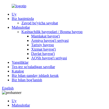
Uy
Biz haqimizda
Zavod bo'yicha sayohat
Mahsulotlar
Kashtachilik bayroqlari / Bosma bayroq
Mamlakat bayrog'i
Armiya bayrog'i seriyasi
Tarixiy bayroq
Xizmat bayrog'i
Davlat bayrog'i
AQSh bayrog'i seriyasi
Yangiliklar
Tez-tez so'raladigan savollar
Katalog
Biz bilan qanday ishlash kerak
Biz bilan bog'lanish
English
Uy
Mahsulotlar