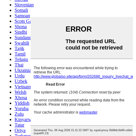
Slovenian
Somali
Samoan
Scots Gaelic
Shona
Sindhi
Sundanese
Swahili
Tajik
Tamil
Telugu
Thai
Ukrainian
Urdu
Uzbek
Vietnamese
Welsh
Xhosa
Yiddish
Yoruba
Zulu
Kinyarwanda
Tatar
Oriya
Turkmen