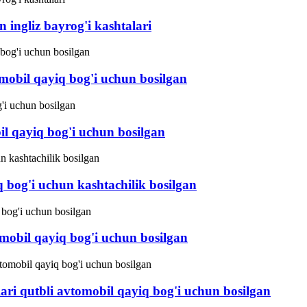
 ingliz bayrog'i kashtalari
omobil qayiq bog'i uchun bosilgan
il qayiq bog'i uchun bosilgan
q bog'i uchun kashtachilik bosilgan
omobil qayiq bog'i uchun bosilgan
ari qutbli avtomobil qayiq bog'i uchun bosilgan