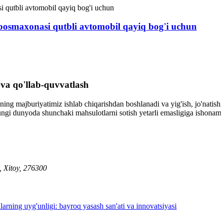
bosmaxonasi qutbli avtomobil qayiq bog'i uchun
va qo'llab-quvvatlash
 majburiyatimiz ishlab chiqarishdan boshlanadi va yig'ish, jo'natish, ye
ungi dunyoda shunchaki mahsulotlarni sotish yetarli emasligiga ishonam
, Xitoy, 276300