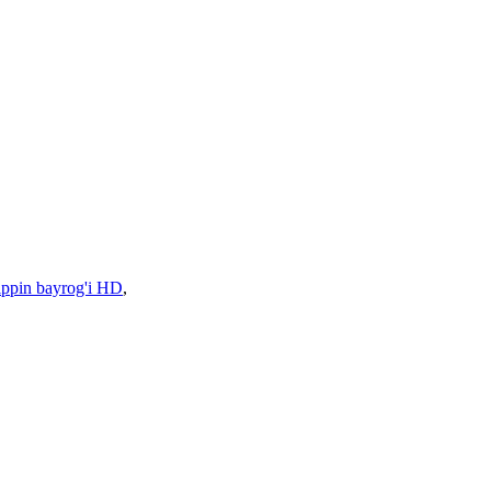
ippin bayrog'i HD
,