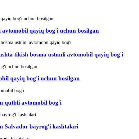
li avtomobil qayiq bog'i uchun bosilgan
shta tikish bosma ustunli avtomobil qayiq bog'i
obil qayiq bog'i uchun bosilgan
n qutbli avtomobil bog'i
n Salvador bayrog'i kashtalari