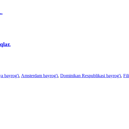
..
qlar.
a bayrog'i
,
Amsterdam bayrog'i
,
Dominikan Respublikasi bayrog'i
,
Fil