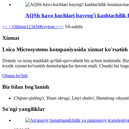
AQSh havo kuchlari bayrog'i kashtachilik 
<<
< Oldingi
1
2
3
4
5
6
Keyingi >
>>
5/6-sahifa
Xizmat
Leica Microsystems kompaniyasida xizmat ko'rsatish 
Doimiy va uzoq muddatli qo'llab-quvvatlash biz uchun muhimdir. Bizning
texnik xizmat ko'rsatish dasturlarigacha davom etadi. Chunki biz bug
Obuna bo'lish
Biz bilan bog'lanish
Chipan qishlog'i, Yinan okrugi, Linyi shahri, Shandong viloyati
So'ngi yangiliklar