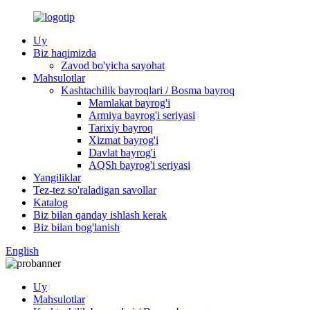
Uy
Biz haqimizda
Zavod bo'yicha sayohat
Mahsulotlar
Kashtachilik bayroqlari / Bosma bayroq
Mamlakat bayrog'i
Armiya bayrog'i seriyasi
Tarixiy bayroq
Xizmat bayrog'i
Davlat bayrog'i
AQSh bayrog'i seriyasi
Yangiliklar
Tez-tez so'raladigan savollar
Katalog
Biz bilan qanday ishlash kerak
Biz bilan bog'lanish
English
Uy
Mahsulotlar