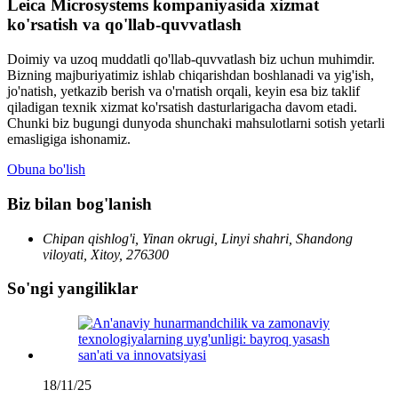
Leica Microsystems kompaniyasida xizmat
ko'rsatish va qo'llab-quvvatlash
Doimiy va uzoq muddatli qo'llab-quvvatlash biz uchun muhimdir.
Bizning majburiyatimiz ishlab chiqarishdan boshlanadi va yig'ish,
jo'natish, yetkazib berish va o'rnatish orqali, keyin esa biz taklif
qiladigan texnik xizmat ko'rsatish dasturlarigacha davom etadi.
Chunki biz bugungi dunyoda shunchaki mahsulotlarni sotish yetarli
emasligiga ishonamiz.
Obuna bo'lish
Biz bilan bog'lanish
Chipan qishlog'i, Yinan okrugi, Linyi shahri, Shandong
viloyati, Xitoy, 276300
So'ngi yangiliklar
18/11/25