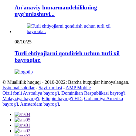
An'anaviy hunarmandchilikning
uyg'unlashuvi...
08/10/25
Turli ehtiyojlarni qondirish uchun turli xil
bayroqlar.
© Mualliflik huquqi - 2010-2022: Barcha huquqlar himoyalangan.
Issiq mahsulotlar
-
Sayt xaritasi
-
AMP Mobile
Qizil fonli Avstraliya bayrog'i
,
Dominikan Respublikasi bayrog'i
,
Malayziya bayrog'i
,
Filippin bayrog'i HD
,
Gollandiya Amerika
bayrog'i
,
Amsterdam bayrog'i
,