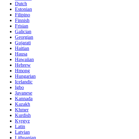
Dutch
Estonian
Filipino
Finnish
Frisian
Galician
Georgian
Gujarati
Haitian
Hausa
Hawaiian
Hebrew
Hmong
Hungarian
Icelandic
Igbo
Javanese
Kannada
Kazakh
Khmer
Kurdish
Kyrgyz
Latin
Latvian
Lithuanian