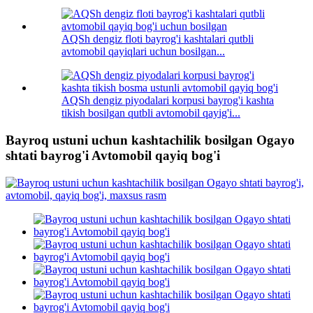
AQSh dengiz floti bayrog'i kashtalari qutbli
avtomobil qayiqlari uchun bosilgan...
AQSh dengiz piyodalari korpusi bayrog'i kashta
tikish bosilgan qutbli avtomobil qayig'i...
Bayroq ustuni uchun kashtachilik bosilgan Ogayo
shtati bayrog'i Avtomobil qayiq bog'i