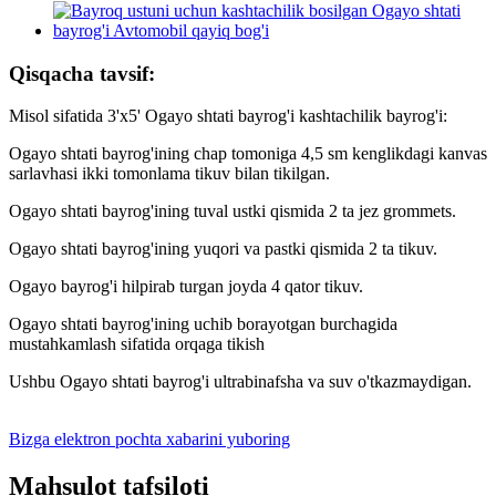
Qisqacha tavsif:
Misol sifatida 3'x5' Ogayo shtati bayrog'i kashtachilik bayrog'i:
Ogayo shtati bayrog'ining chap tomoniga 4,5 sm kenglikdagi kanvas
sarlavhasi ikki tomonlama tikuv bilan tikilgan.
Ogayo shtati bayrog'ining tuval ustki qismida 2 ta jez grommets.
Ogayo shtati bayrog'ining yuqori va pastki qismida 2 ta tikuv.
Ogayo bayrog'i hilpirab turgan joyda 4 qator tikuv.
Ogayo shtati bayrog'ining uchib borayotgan burchagida
mustahkamlash sifatida orqaga tikish
Ushbu Ogayo shtati bayrog'i ultrabinafsha va suv o'tkazmaydigan.
Bizga elektron pochta xabarini yuboring
Mahsulot tafsiloti