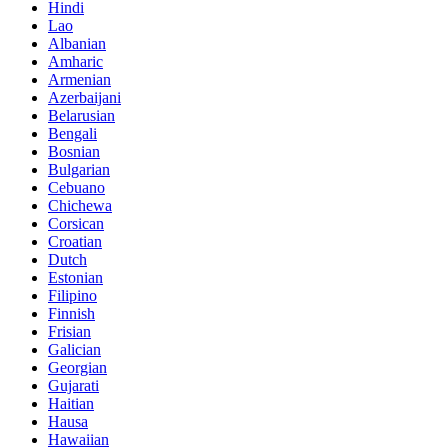
Hindi
Lao
Albanian
Amharic
Armenian
Azerbaijani
Belarusian
Bengali
Bosnian
Bulgarian
Cebuano
Chichewa
Corsican
Croatian
Dutch
Estonian
Filipino
Finnish
Frisian
Galician
Georgian
Gujarati
Haitian
Hausa
Hawaiian