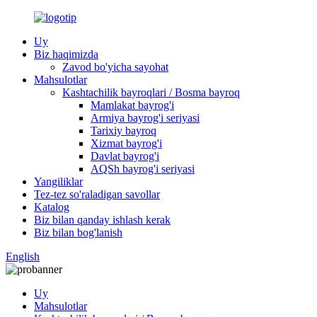
Uy
Biz haqimizda
Zavod bo'yicha sayohat
Mahsulotlar
Kashtachilik bayroqlari / Bosma bayroq
Mamlakat bayrog'i
Armiya bayrog'i seriyasi
Tarixiy bayroq
Xizmat bayrog'i
Davlat bayrog'i
AQSh bayrog'i seriyasi
Yangiliklar
Tez-tez so'raladigan savollar
Katalog
Biz bilan qanday ishlash kerak
Biz bilan bog'lanish
English
Uy
Mahsulotlar