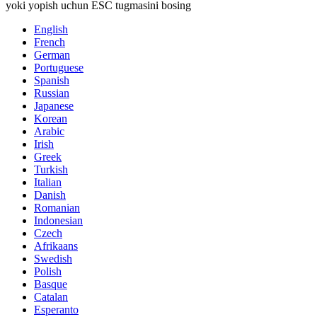
yoki yopish uchun ESC tugmasini bosing
English
French
German
Portuguese
Spanish
Russian
Japanese
Korean
Arabic
Irish
Greek
Turkish
Italian
Danish
Romanian
Indonesian
Czech
Afrikaans
Swedish
Polish
Basque
Catalan
Esperanto