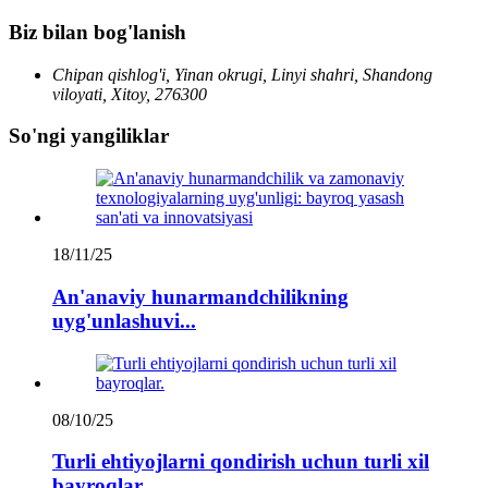
Biz bilan bog'lanish
Chipan qishlog'i, Yinan okrugi, Linyi shahri, Shandong
viloyati, Xitoy, 276300
So'ngi yangiliklar
18/11/25
An'anaviy hunarmandchilikning
uyg'unlashuvi...
08/10/25
Turli ehtiyojlarni qondirish uchun turli xil
bayroqlar.